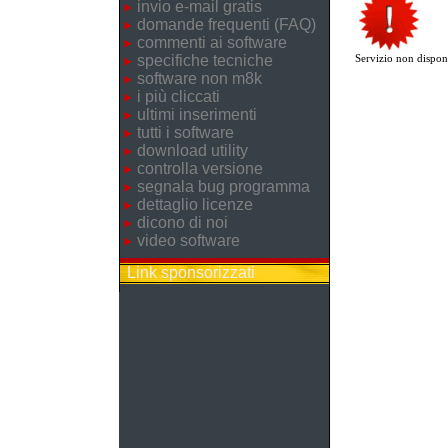
invio e-mail gratis
domande frequenti (FAQ)
commenti ai software
specifiche tecniche
Servizio non disponi
software non m8k
i più cliccati
ultimi inserimenti
tutti i software
download utility
controlla versione
segnala bug programma
dettaglio licenze
dicono di noi
video software
Link sponsorizzati