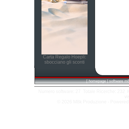
Carta Regalo Hoepli:
sbocciano gli sconti
[
homepage
|
software m
Numero software: 27 Totale Ricerche: 232 Hit
vi
© 2026 M8k Produzione - Powere