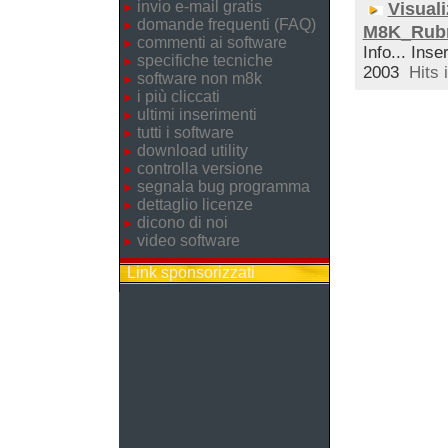
invio e-mail gratis
Visuali
domande frequenti (FAQ)
M8K_Rubr
commenti ai software
Info... Inse
specifiche tecniche
2003
Hits 
software non m8k
i più cliccati
ultimi inserimenti
tutti i software
download utility
controlla versione
segnala bug programma
dettaglio licenze
dicono di noi
video software
Link sponsorizzati