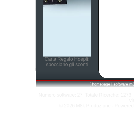
Carta Regalo Hoepli:
sbocciano gli sconti
[
homepage
|
software m
Numero software: 27 Totale Ricerche: 1273 Hit
vi
© 2026 M8k Produzione - Powere