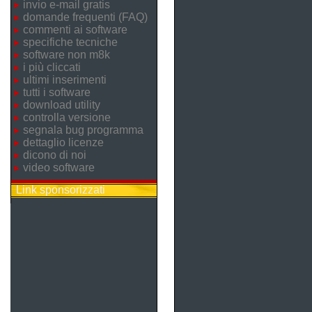
invio e-mail gratis
domande frequenti (FAQ)
commenti ai software
specifiche tecniche
software non m8k
i più cliccati
ultimi inserimenti
tutti i software
download utility
controlla versione
segnala bug programma
dettaglio licenze
dicono di noi
video software
Link sponsorizzati