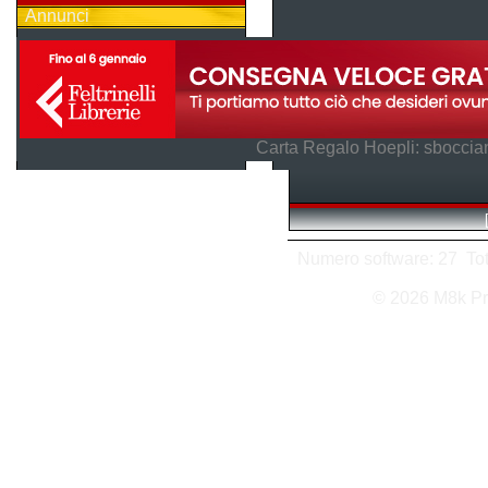
Annunci
Carta Regalo Hoepli: sboccian
Numero software: 27 Tota
© 2026 M8k Pr