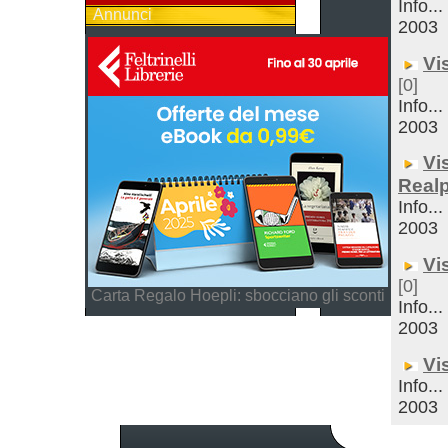
Info..
Annunci
2003
Vi
[0]
Info..
2003
Vi
Real
Info..
2003
Vi
[0]
Carta Regalo Hoepli: sbocciano gli sconti
Info..
2003
Vi
Info..
2003