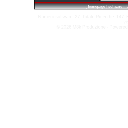
[
homepage
|
software m
Numero software: 27 Totale Ricerche: 147 Hit
vi
© 2026 M8k Produzione - Powere