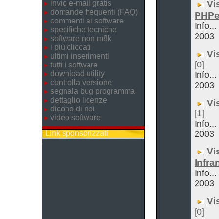
invio e-mail gratis
Vi
domande frequenti (FAQ)
PHPe
commenti ai software
Info..
specifiche tecniche
2003
software non m8k
i più cliccati
Vi
ultimi inserimenti
[0]
tutti i software
download utility
Info..
controlla versione
2003
segnala bug programma
dettaglio licenze
Vi
dicono di noi
[1]
video software
Info..
Link sponsorizzati
2003
Vi
Infra
Info..
2003
Vi
[0]