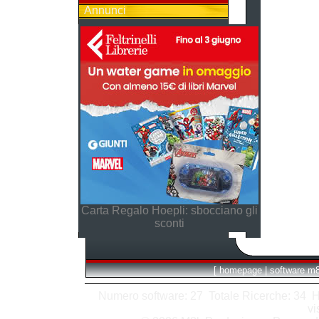
Annunci
Carta Regalo Hoepli: sbocciano gli
sconti
[
homepage
|
software m
Numero software: 27 Totale Ricerche: 34 Hits
vi