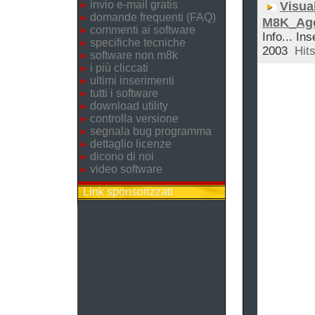
invio e-mail gratis
Visual
domande frequenti (FAQ)
M8K_Ag
commenti ai software
Info... Ins
specifiche tecniche
2003
Hits
software non m8k
i più cliccati
ultimi inserimenti
tutti i software
download utility
controlla versione
segnala bug programma
dettaglio licenze
dicono di noi
video software
Link sponsorizzati