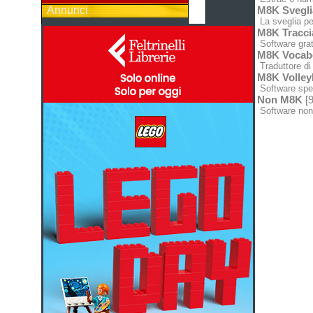
Annunci
M8K Svegli
La sveglia pe
M8K Tracci
Software grat
M8K Vocabo
Traduttore di 
M8K Volley
Software spec
Non M8K
[9
Software non