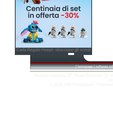
Carta Regalo Hoepli: sbocciano gli sconti
[
homepage
|
software m
Numero software: 27 Totale Ricerche: 53 Hits
vi
© 2026 M8k Produzione - Powere