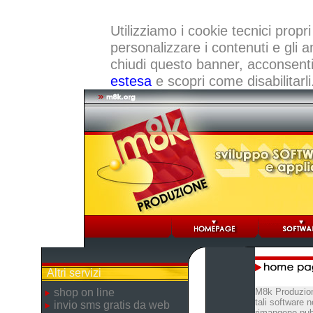
Utilizziamo i cookie tecnici propri
personalizzare i contenuti e gli a
chiudi questo banner, acconsenti a
estesa
e scopri come disabilitarli
Altri servizi
shop on line
M8k Produzion
tali software 
invio sms gratis da web
rimangono pubb