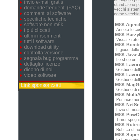
invio e-mail gratis
stand-alone pe
domande frequenti (FAQ)
vecchi sistemi
commenti ai software
come vecchie c
specifiche tecniche
software non m8k
M8K Agen
Annota le cose
i più cliccati
M8K Barz
ultimi inserimenti
Visualizzatore
tutti i software
M8K Bomb
download utility
Il gioco dell
controlla versione
M8K Javas
segnala bug programma
Lo shop on-lin
dettaglio licenze
M8K Lavor
dicono di noi
Gestione dell'
M8K Lavor
video software
Gestione dell'
M8K MagG
Link sponsorizzati
Gestione di m
M8K MultiA
Per increment
M8K NetSe
Invio di messa
M8K PowO
Timer spegnim
M8K Rubri
Rubrica di no
M8K Super
Estrae 6 nume