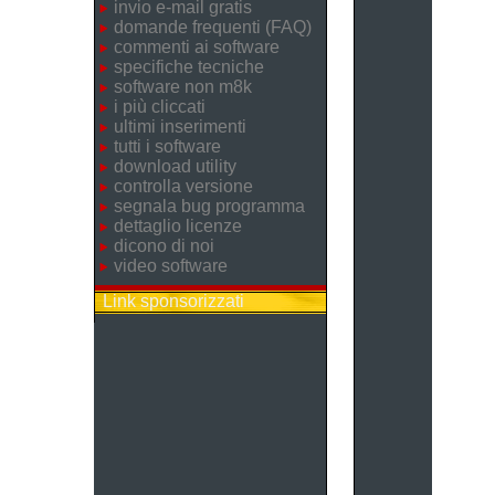
invio e-mail gratis
domande frequenti (FAQ)
commenti ai software
specifiche tecniche
software non m8k
i più cliccati
ultimi inserimenti
tutti i software
download utility
controlla versione
segnala bug programma
dettaglio licenze
dicono di noi
video software
Link sponsorizzati