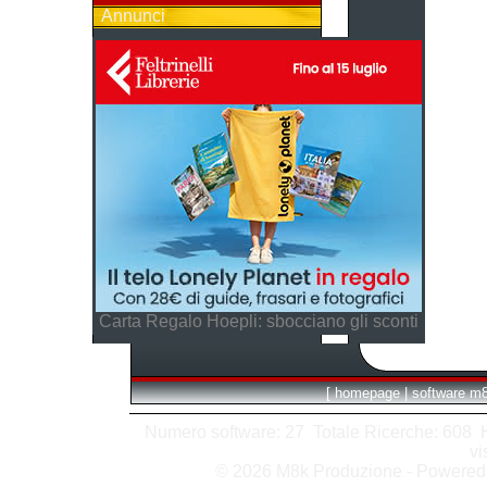
Annunci
Carta Regalo Hoepli: sbocciano gli sconti
[
homepage
|
software m
Numero software: 27 Totale Ricerche: 608 Hit
vi
© 2026 M8k Produzione - Powere