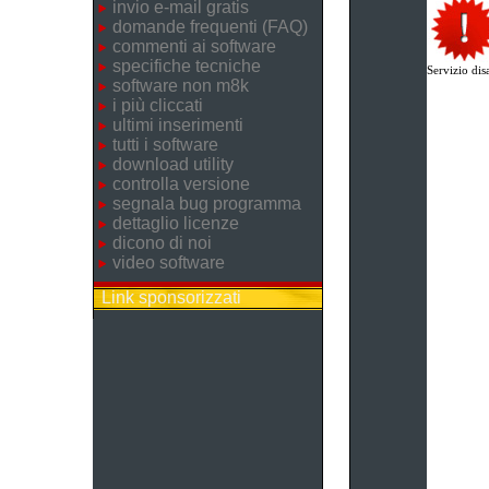
invio e-mail gratis
domande frequenti (FAQ)
commenti ai software
specifiche tecniche
Servizio disa
software non m8k
i più cliccati
ultimi inserimenti
tutti i software
download utility
controlla versione
segnala bug programma
dettaglio licenze
dicono di noi
video software
Link sponsorizzati