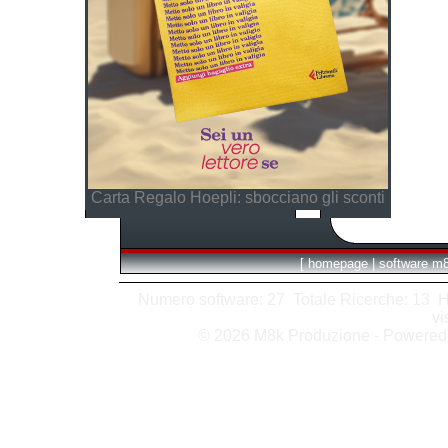
Carta Regalo Hoepli: sbocciano gli sconti
[
homepage
|
software m
Numero software: 27 Totale Ricerche: 13 Hits
vi
© 2026 M8k Produzione - Powere