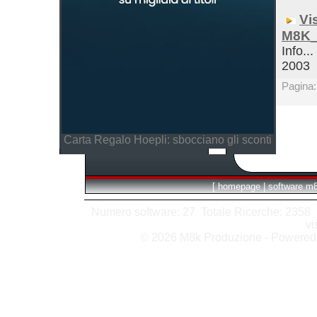
Vi
M8K_
Info...
2003
Pagina
Carta Regalo Hoepli: sbocciano gli sconti
[
homepage
|
software m
Numero software: 27 Totale Ricerche: 2358 Hit
vi
© 2026 M8k Produzione - Powere