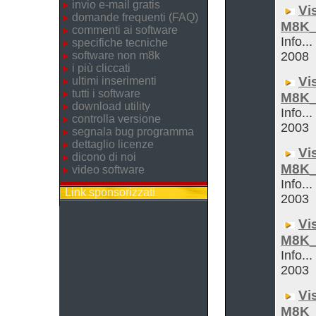
invio e-mail gratis
Vi
domande frequenti (FAQ)
M8K_
commenti ai software
Info..
specifiche tecniche
software non m8k
2008
i più cliccati
Vi
ultimi inserimenti
tutti i software
M8K_
download utility
Info...
controlla versione
2003
segnala bug programma
dettaglio licenze
Vi
dicono di noi
M8K_
video software
Info...
Link sponsorizzati
2003
Vi
M8K_
Info...
2003
Vi
M8K_