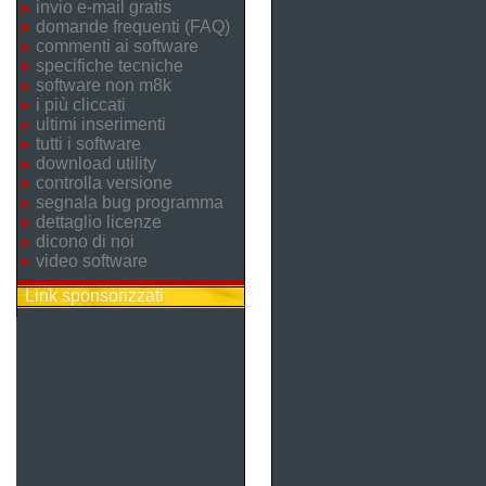
invio e-mail gratis
domande frequenti (FAQ)
commenti ai software
specifiche tecniche
software non m8k
i più cliccati
ultimi inserimenti
tutti i software
download utility
controlla versione
segnala bug programma
dettaglio licenze
dicono di noi
video software
Link sponsorizzati