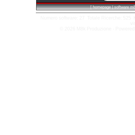
[
homepage
|
software m
Numero software: 27 Totale Ricerche: 525 Hit
vi
© 2026 M8k Produzione - Powere