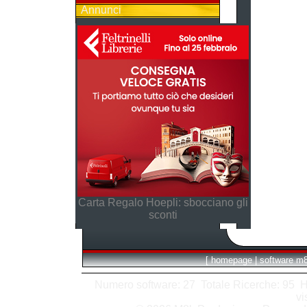
Annunci
Carta Regalo Hoepli: sbocciano gli
sconti
[
homepage
|
software m
Numero software: 27 Totale Ricerche: 95 Hits
vi