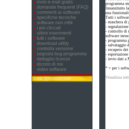
invio e-mail gratis
programma ste
domande frequenti (FAQ)
Innanzitutto l
commenti ai software
una funzionali
specifiche tecniche
Tutti i softwa
- maschera di 
software non m8k
- segnalazione
i più cliccati
- controllo di
ultimi inserimenti
software stesso
tutti i software
- programma pe
download utility
- salvataggio d
controlla versione
- recupero dei 
segnala bug programma
- esportazione 
dettaglio licenze
- invio dati a
dicono di noi
* = per i soft
video software
Visualizza tutt
Link sponsorizzati