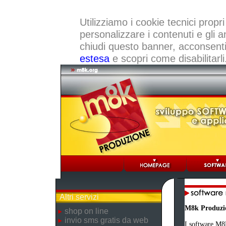
Utilizziamo i cookie tecnici propri
personalizzare i contenuti e gli a
chiudi questo banner, acconsenti a
estesa
e scopri come disabilitarli
Altri servizi
M8k Produzi
shop on line
invio sms gratis da web
I software M8K