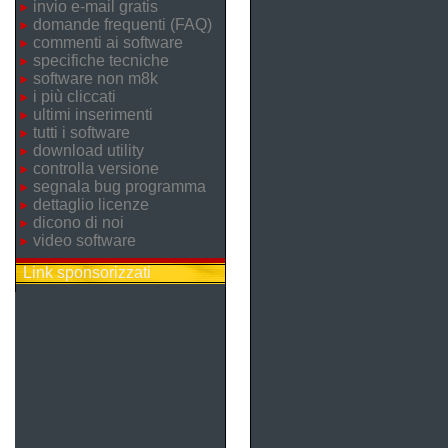
invio e-mail gratis
domande frequenti (FAQ)
commenti ai software
specifiche tecniche
software non m8k
i più cliccati
ultimi inserimenti
tutti i software
download utility
controlla versione
segnala bug programma
dettaglio licenze
dicono di noi
video software
Link sponsorizzati