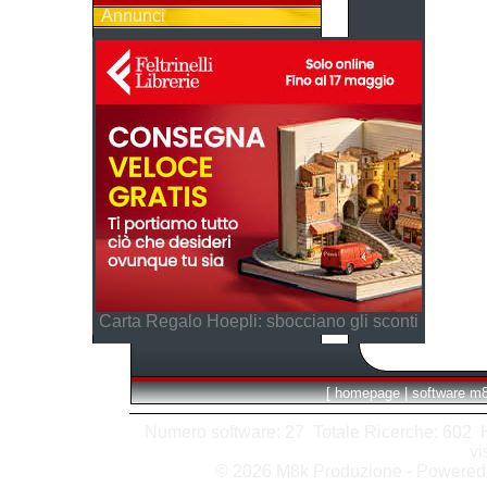
Annunci
Carta Regalo Hoepli: sbocciano gli sconti
[
homepage
|
software m
Numero software: 27 Totale Ricerche: 602 Hit
vi
© 2026 M8k Produzione - Powere