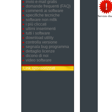
invio e-mail gratis
domande frequenti (FAQ)
commenti ai software
specifiche tecniche
Servizio disa
software non m8k
i più cliccati
ultimi inserimenti
tutti i software
download utility
controlla versione
segnala bug programma
dettaglio licenze
dicono di noi
video software
Link sponsorizzati