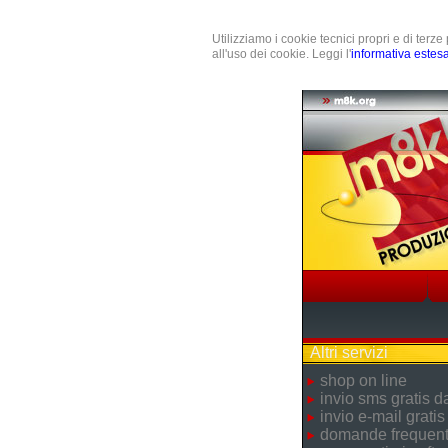
Utilizziamo i cookie tecnici propri e di terz
all'uso dei cookie. Leggi l'
informativa estes
Altri servizi
shop on line
invio sms gratis 
invio e-mail gratis
domande frequent