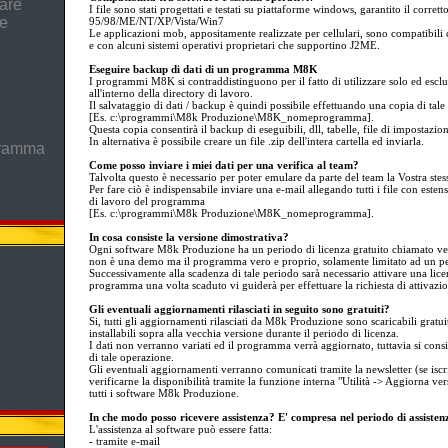
are
I file sono stati progettati e testati su piattaforme windows, garantito il corre
he
95/98/ME/NT/XP/Vista/Win7
Le applicazioni mob, appositamente realizzate per cellulari, sono compatibil
e con alcuni sistemi operativi proprietari che supportino J2ME.
Eseguire backup di dati di un programma M8K
I programmi M8K si contraddistinguono per il fatto di utilizzare solo ed esclu
all'interno della directory di lavoro.
Il salvataggio di dati / backup è quindi possibile effettuando una copia di tale 
[Es. c:\programmi\M8k Produzione\M8K_nomeprogramma].
Questa copia consentirà il backup di eseguibili, dll, tabelle, file di impostazion
In alternativa è possibile creare un file .zip dell'intera cartella ed inviarla.
gramma
Come posso inviare i miei dati per una verifica al team?
Talvolta questo è necessario per poter emulare da parte del team la Vostra stess
Per fare ciò è indispensabile inviare una e-mail allegando tutti i file con esten
di lavoro del programma
[Es. c:\programmi\M8k Produzione\M8K_nomeprogramma].
In cosa consiste la versione dimostrativa?
Ogni software M8k Produzione ha un periodo di licenza gratuito chiamato vers
non è una demo ma il programma vero e proprio, solamente limitato ad un pe
Successivamente alla scadenza di tale periodo sarà necessario attivare una licen
programma una volta scaduto vi guiderà per effettuare la richiesta di attivazi
Gli eventuali aggiornamenti rilasciati in seguito sono gratuiti?
Si, tutti gli aggiornamenti rilasciati da M8k Produzione sono scaricabili gratui
installabili sopra alla vecchia versione durante il periodo di licenza.
I dati non verranno variati ed il programma verrà aggiornato, tuttavia si cons
di tale operazione.
Gli eventuali aggiornamenti verranno comunicati tramite la newsletter (se iscri
verificarne la disponibilità tramite la funzione interna "Utilità -> Aggiorna v
tutti i software M8k Produzione.
In che modo posso ricevere assistenza? E' compresa nel periodo di assisten
L'assistenza al software può essere fatta:
- tramite e-mail