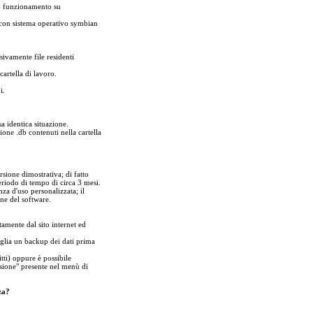
tto funzionamento su
i con sistema operativo symbian
sivamente file residenti
cartella di lavoro.
i.
a identica situazione.
sione .db contenuti nella cartella
ione dimostrativa; di fatto
riodo di tempo di circa 3 mesi.
za d'uso personalizzata; il
one del software.
tamente dal sito internet ed
iglia un backup dei dati prima
tti) oppure è possibile
ersione" presente nel menù di
za?