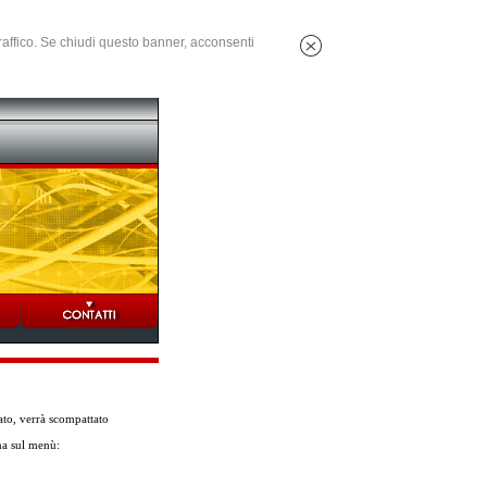
 traffico. Se chiudi questo banner, acconsenti
icato, verrà scompattato
ma sul menù: