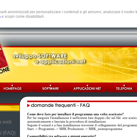
e parti anonimizzati per personalizzare i contenuti e gli annunci, analizzare il nostro
a
e scopri come disabilitarli.
Come devo fare per installare il programma una volta scaricato?
Per far eseguire l'installazione è sufficiente fare doppio clic sul file .exe scar
da web
automaticamente e lanciata la procedura di installazione.
Seguite il wizard e a fine installazione troverete il collegamento del program
Start -> Programmi -> M8K Produzione -> M8K_nomeprogramma
i (FAQ)
Compatibilità tra software e sistemi operativi?