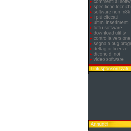
commenti ai softw
specifiche tecnic
software non m8k
i più cliccati
ultimi inserimenti
tutti i software
download utility
controlla versione
segnala bug pro
dettaglio licenze
dicono di noi
video software
Link sponsorizzati
Annunci