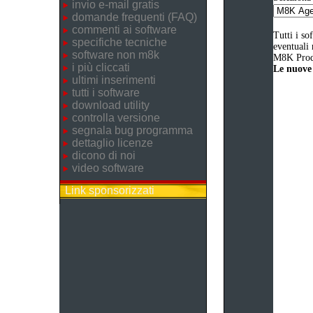
invio e-mail gratis
domande frequenti (FAQ)
commenti ai software
Tutti i so
specifiche tecniche
eventuali 
software non m8k
M8K Produ
i più cliccati
Le nuove 
ultimi inserimenti
tutti i software
download utility
controlla versione
segnala bug programma
dettaglio licenze
dicono di noi
video software
Link sponsorizzati