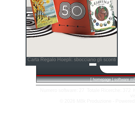
Carta Regalo Hoepli: sbocciano gli sconti
[
homepage
|
software m
Numero software: 27 Totale Ricerche: 372 Hit
vi
© 2026 M8k Produzione - Powere