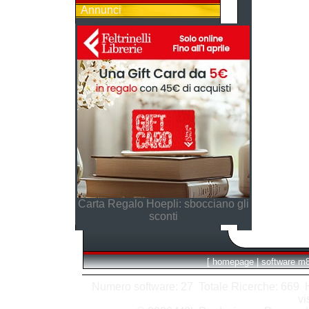
Annunci
Carta Regalo Hoepli: sbocciano gli
sconti
[
homepage
|
software m
Numero software: 27 Totale Ricerche: 669 Hit
vi