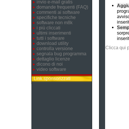
invio e-mail gratis
Aggiu
domande frequenti (FAQ)
progr
commenti ai software
avviso
specifiche tecniche
inseri
software non m8k
Semp
i più cliccati
sorpr
ultimi inserimenti
tutti i software
inseri
download utility
Clicca qui 
controlla versione
segnala bug programma
dettaglio licenze
dicono di noi
video software
Link sponsorizzati