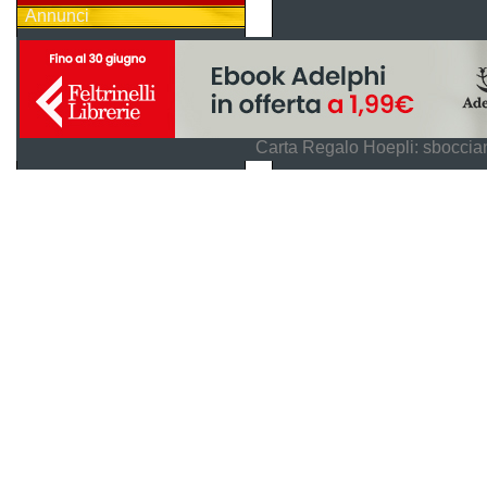
Annunci
Carta Regalo Hoepli: sboccian