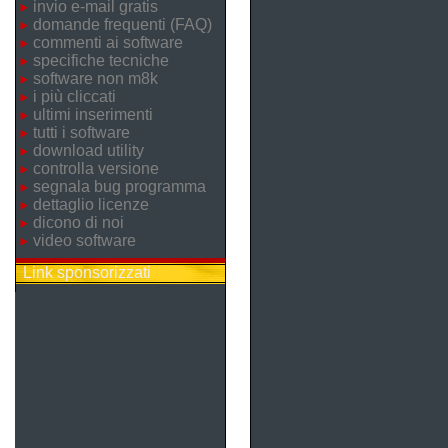
invio e-mail gratis
domande frequenti (FAQ)
commenti ai software
specifiche tecniche
software non m8k
i più cliccati
ultimi inserimenti
tutti i software
download utility
controlla versione
segnala bug programma
dettaglio licenze
dicono di noi
video software
Link sponsorizzati