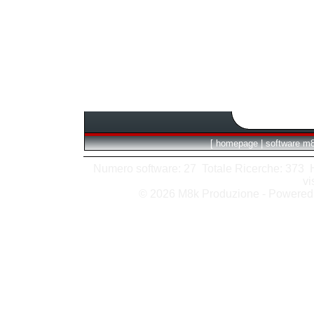
[
homepage
|
software m
Numero software: 27 Totale Ricerche: 373 Hit
vi
© 2026 M8k Produzione - Powere