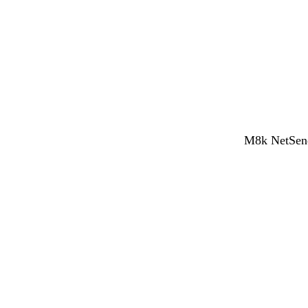
M8k NetSend 