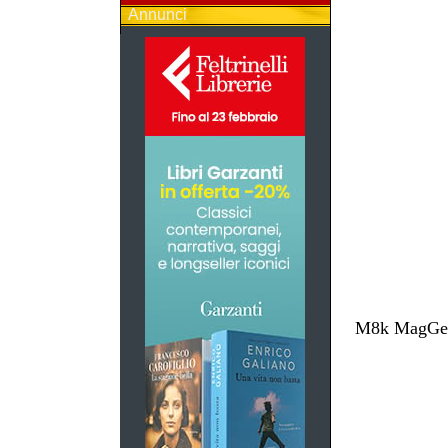
Annunci
M8k MagGest