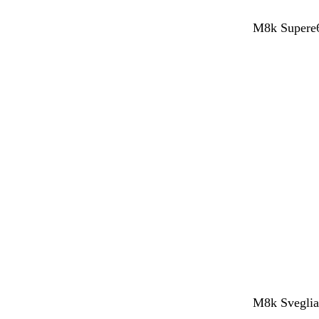
M8k Supere6
M8k SvegliaT