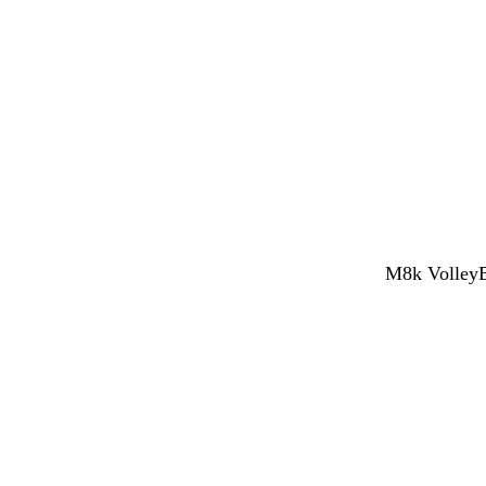
M8k VolleyBy