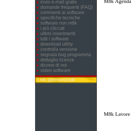
M8k Agenda 
invio e-mail gratis
domande frequenti (FAQ)
commenti ai software
specifiche tecniche
software non m8k
i più cliccati
ultimi inserimenti
tutti i software
download utility
controlla versione
segnala bug programma
dettaglio licenze
dicono di noi
video software
Link sponsorizzati
M8k Lavore -