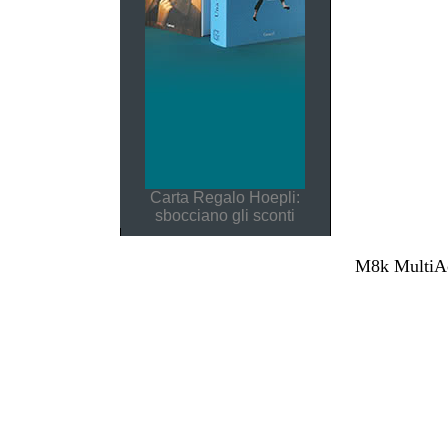
Carta Regalo Hoepli:
sbocciano gli sconti
M8k MultiAcc