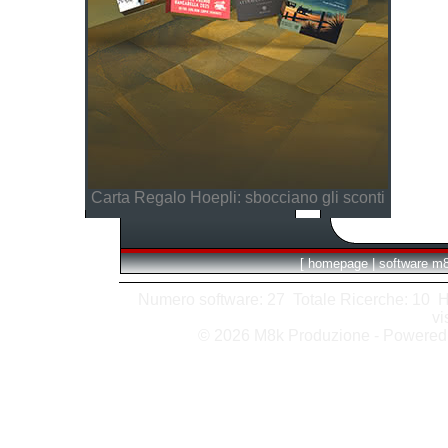
Carta Regalo Hoepli: sbocciano gli sconti
[
homepage
|
software m
Numero software: 27 Totale Ricerche: 10 Hits
vi
© 2026 M8k Produzione - Powere