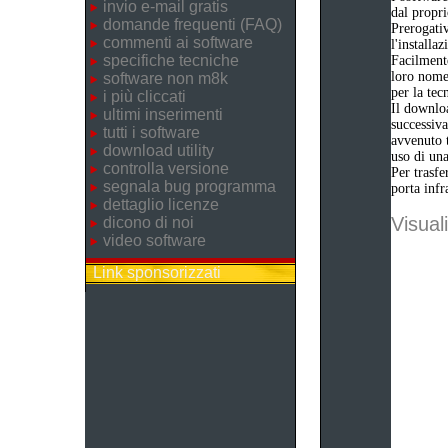
invio e-mail gratis
dal propri
domande frequenti (FAQ)
Prerogativ
commenti ai software
l'installa
specifiche tecniche
Facilmente
loro nome 
software non m8k
per la tec
i più cliccati
Il downloa
ultimi inserimenti
successiva
tutti i software
avvenuto t
download utility
uso di una
controlla versione
Per trasfe
segnala bug programma
porta infr
dettaglio licenze
Visuali
dicono di noi
video software
Link sponsorizzati