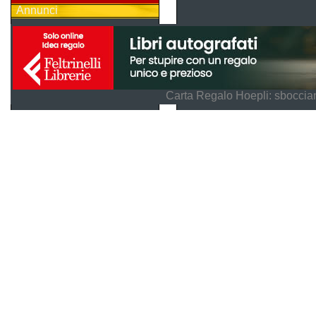
Annunci
Carta Regalo Hoepli: sboccian