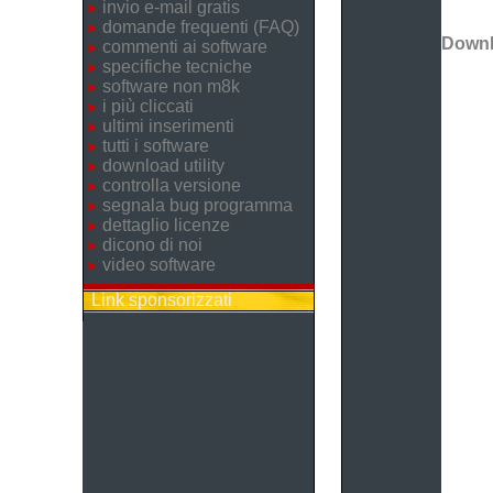
invio e-mail gratis
domande frequenti (FAQ)
Down
commenti ai software
specifiche tecniche
software non m8k
i più cliccati
ultimi inserimenti
tutti i software
download utility
controlla versione
segnala bug programma
dettaglio licenze
dicono di noi
video software
Link sponsorizzati