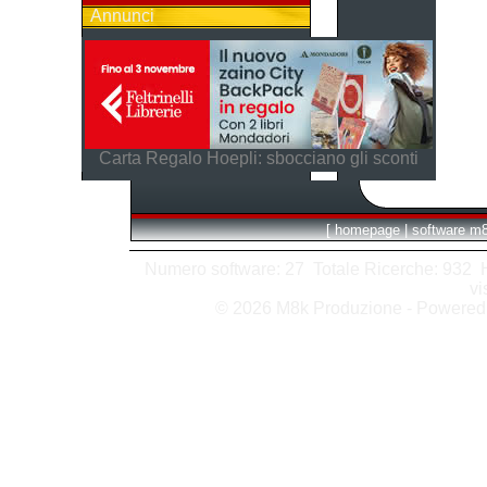
Annunci
Carta Regalo Hoepli: sbocciano gli sconti
[
homepage
|
software m
Numero software: 27 Totale Ricerche: 932 Hit
vi
© 2026 M8k Produzione - Powere