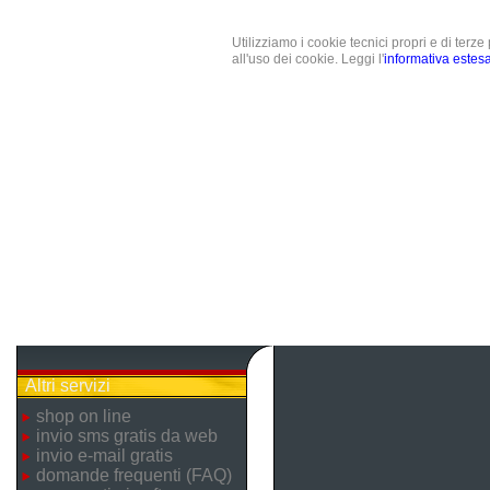
Utilizziamo i cookie tecnici propri e di terz
all'uso dei cookie. Leggi l'
informativa estes
Altri servizi
shop on line
invio sms gratis da web
invio e-mail gratis
domande frequenti (FAQ)