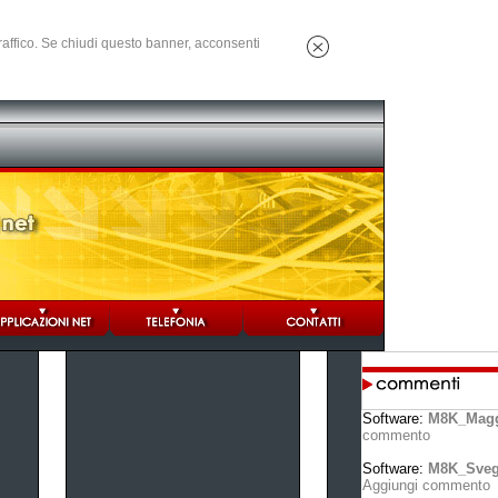
 traffico. Se chiudi questo banner, acconsenti
Software:
M8K_Magg
commento
Software:
M8K_Svegl
Aggiungi commento