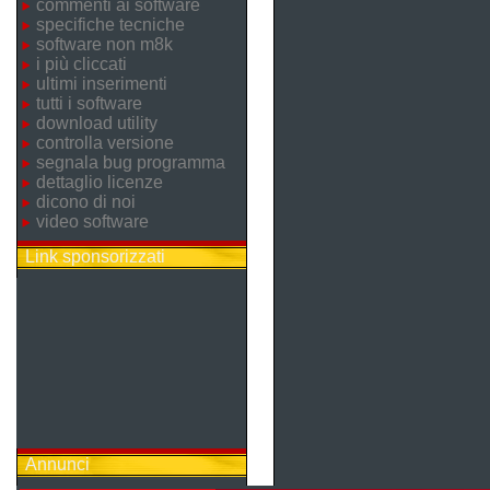
commenti ai software
specifiche tecniche
software non m8k
i più cliccati
ultimi inserimenti
tutti i software
download utility
controlla versione
segnala bug programma
dettaglio licenze
dicono di noi
video software
Link sponsorizzati
Annunci