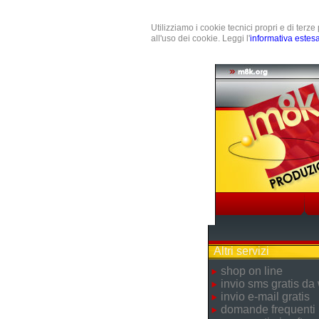
Utilizziamo i cookie tecnici propri e di terz
all'uso dei cookie. Leggi l'
informativa estes
Altri servizi
shop on line
invio sms gratis da
invio e-mail gratis
domande frequenti