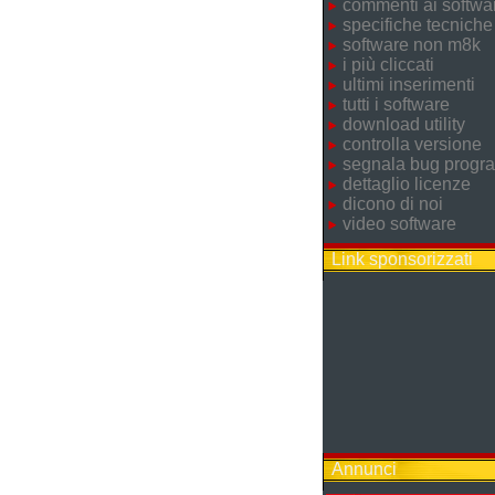
commenti ai softwa
specifiche tecniche
software non m8k
i più cliccati
ultimi inserimenti
tutti i software
download utility
controlla versione
segnala bug prog
dettaglio licenze
dicono di noi
video software
Link sponsorizzati
Annunci