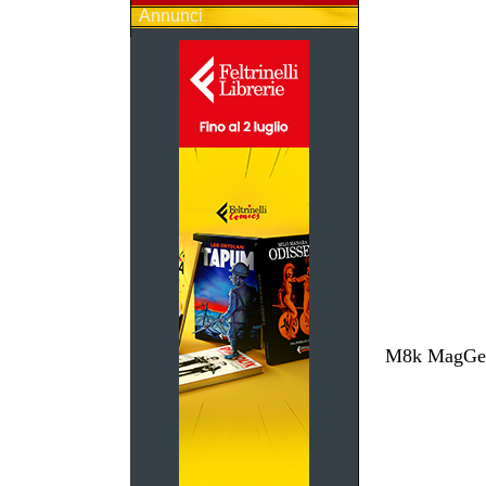
Annunci
M8k MagGest