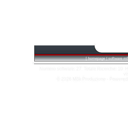
[
homepage
|
software m
Numero software: 27 Totale Ricerche: 10 Hits
vi
© 2026 M8k Produzione - Powere