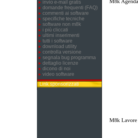
M8k Agenda 
invio e-mail gratis
domande frequenti (FAQ)
commenti ai software
specifiche tecniche
software non m8k
i più cliccati
ultimi inserimenti
tutti i software
download utility
controlla versione
segnala bug programma
dettaglio licenze
dicono di noi
video software
Link sponsorizzati
M8k Lavore -