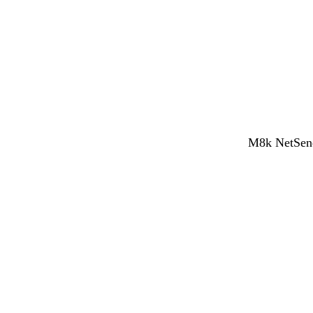
M8k NetSend 