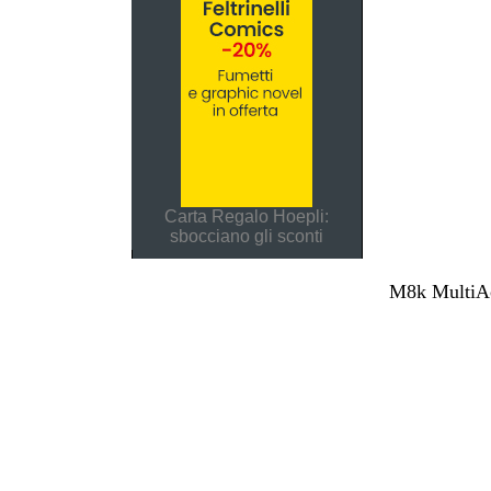
Carta Regalo Hoepli:
sbocciano gli sconti
M8k MultiAcc