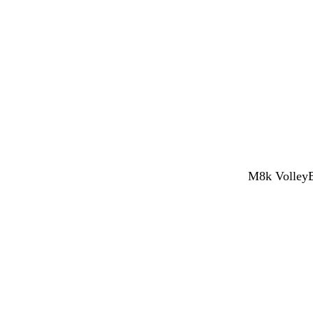
M8k VolleyBy