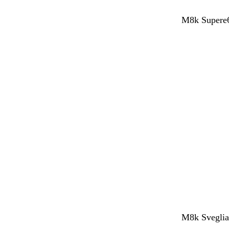
M8k Supere6
M8k SvegliaT