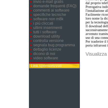
invio e-mail gratis
dal proprio telef
domande frequenti (FAQ)
Prerogativa indi
commenti ai software
l'installazione a
specifiche tecniche
Facilmente ricon
loro nome la dic
software non m8k
per la tecnologi
i più cliccati
Il download dell'
ultimi inserimenti
successivamente 
tutti i software
avvenuto tramite
download utility
uso di una conne
controlla versione
Per trasferire il
segnala bug programma
porta infrarossi 
dettaglio licenze
Visualizza 
dicono di noi
video software
Link sponsorizzati