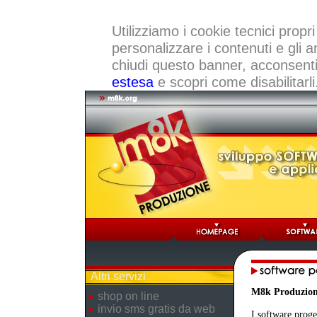
Utilizziamo i cookie tecnici propri
personalizzare i contenuti e gli a
chiudi questo banner, acconsenti a
estesa
e scopri come disabilitarli
Altri servizi
M8k Produzio
shop on line
invio sms gratis da web
I software proge