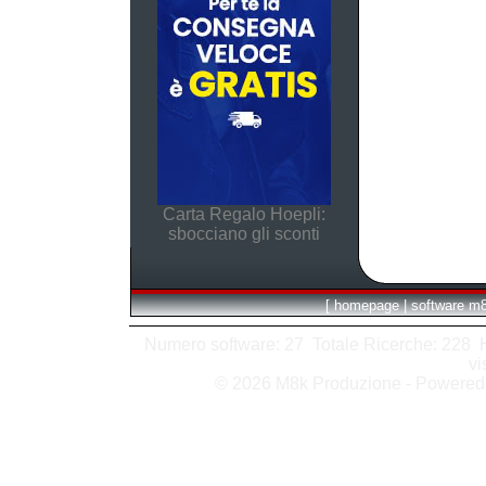
Carta Regalo Hoepli:
sbocciano gli sconti
[
homepage
|
software m
Numero software: 27 Totale Ricerche: 228 Hit
vi
© 2026 M8k Produzione - Powere