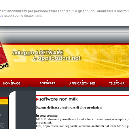
e parti anonimizzati per personalizzare i contenuti e gli annunci, analizzare il nostro
a
e scopri come disabilitarli.
Sezione dedicata al software di altre produzioni
b
In cosa consiste:
M8K Produzione permette anche ad altre software house o semplici pr
programmi.
Q)
Essi, dopo essere stati segnalati, verranno analizzati dal team M8K e p