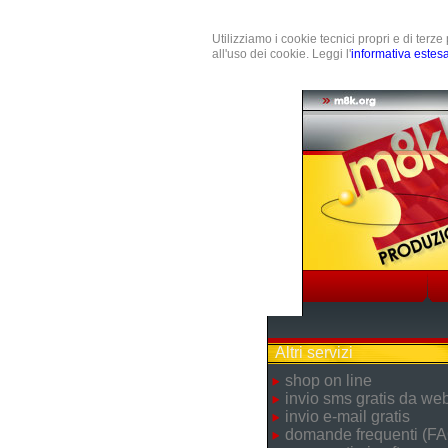
Utilizziamo i cookie tecnici propri e di terz
all'uso dei cookie. Leggi l'
informativa estes
Altri servizi
shop on line
invio sms gratis da we
invio e-mail gratis
domande frequenti (FA