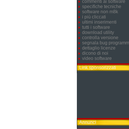
commenti ai software
specifiche tecniche
software non m8k
i più cliccati
ultimi inserimenti
tutti i software
download utility
controlla versione
segnala bug program
dettaglio licenze
dicono di noi
video software
Link sponsorizzati
Annunci