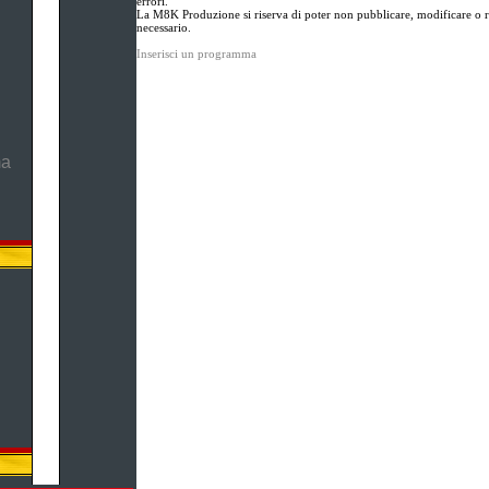
errori.
La M8K Produzione si riserva di poter non pubblicare, modificare o ri
necessario.
Inserisci un programma
ma