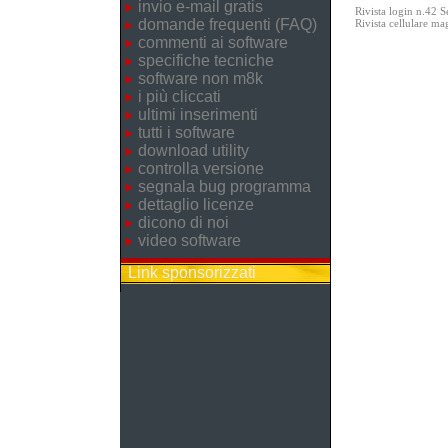
invio e-mail gratis
Rivista login n.42 
domande frequenti (FAQ)
Rivista cellulare m
commenti ai software
specifiche tecniche
software non m8k
i più cliccati
ultimi inserimenti
tutti i software
download utility
controlla versione
segnala bug programma
dettaglio licenze
dicono di noi
video software
Link sponsorizzati