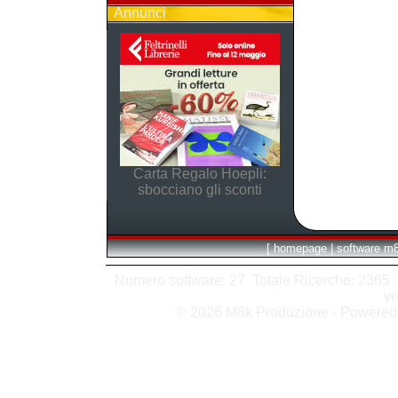
Annunci
Carta Regalo Hoepli:
sbocciano gli sconti
[
homepage
|
software m
Numero software: 27 Totale Ricerche: 2365 Hit
vi
© 2026 M8k Produzione - Powere