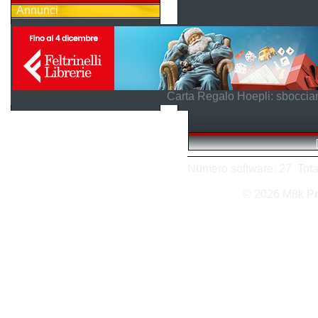
Annunci
Carta Regalo Hoepli: sboccian
Numero software: 27 Totale
© 2026 M8k Pr