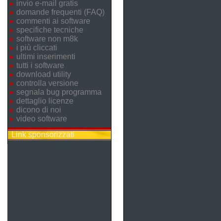
invio e-mail gratis
domande frequenti (FAQ)
commenti ai software
specifiche tecniche
software non m8k
i più cliccati
ultimi inserimenti
tutti i software
download utility
controlla versione
segnala bug programma
dettaglio licenze
dicono di noi
video software
Link sponsorizzati