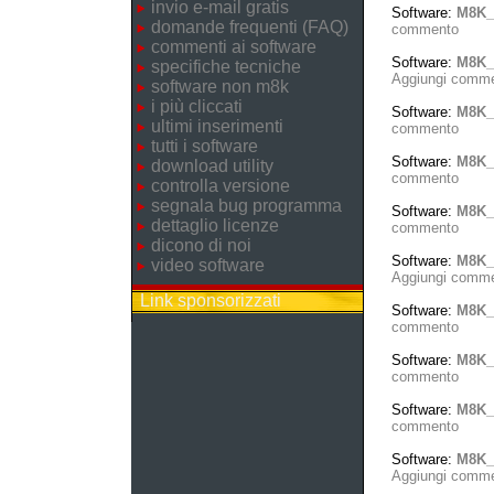
invio e-mail gratis
Software:
M8K_
domande frequenti (FAQ)
commento
commenti ai software
Software:
M8K_
specifiche tecniche
Aggiungi comm
software non m8k
i più cliccati
Software:
M8K_
ultimi inserimenti
commento
tutti i software
Software:
M8K_
download utility
commento
controlla versione
segnala bug programma
Software:
M8K_
dettaglio licenze
commento
dicono di noi
Software:
M8K_T
video software
Aggiungi comm
Link sponsorizzati
Software:
M8K_
commento
Software:
M8K_
commento
Software:
M8K_
commento
Software:
M8K_
Aggiungi comm