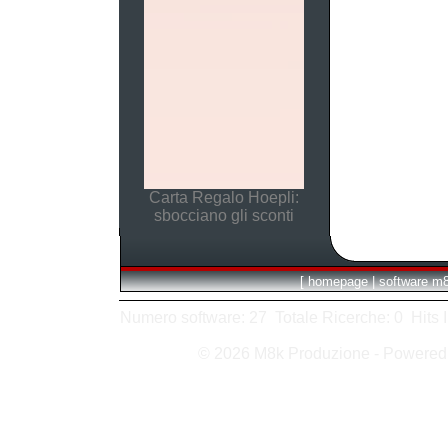
Carta Regalo Hoepli:
sbocciano gli sconti
[
homepage
|
software m
Numero software: 27 Totale Ricerche: 0 Hits In:
© 2026 M8k Produzione - Powere