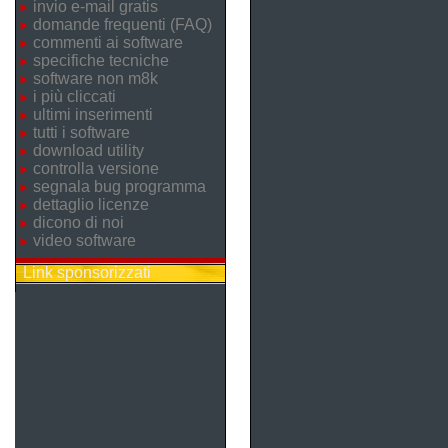
invio e-mail gratis
domande frequenti (FAQ)
commenti ai software
specifiche tecniche
software non m8k
i più cliccati
ultimi inserimenti
tutti i software
download utility
controlla versione
segnala bug programma
dettaglio licenze
dicono di noi
video software
Link sponsorizzati