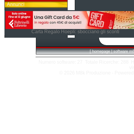
Annunci
Carta Regalo Hoepli: sbocciano gli sconti
[
homepage
|
software m
Numero software: 27 Totale Ricerche: 288 Hits
vi
© 2026 M8k Produzione - Powere