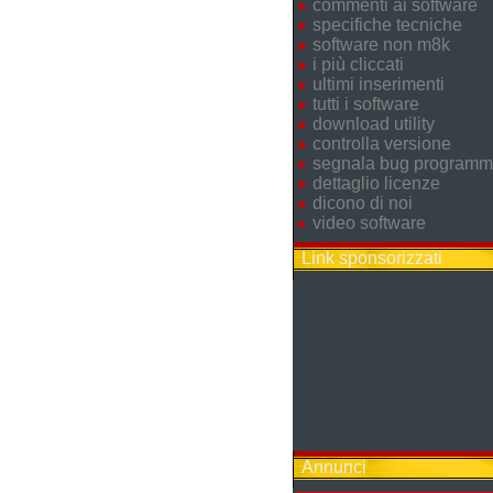
commenti ai software
specifiche tecniche
software non m8k
i più cliccati
ultimi inserimenti
tutti i software
download utility
controlla versione
segnala bug program
dettaglio licenze
dicono di noi
video software
Link sponsorizzati
Annunci