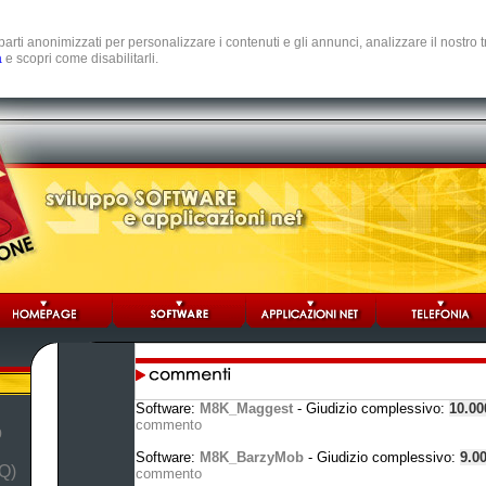
e parti anonimizzati per personalizzare i contenuti e gli annunci, analizzare il nostro
a
e scopri come disabilitarli.
Software:
M8K_Maggest
- Giudizio complessivo:
10.0
commento
b
Software:
M8K_BarzyMob
- Giudizio complessivo:
9.0
Q)
commento