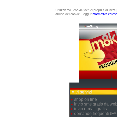
Utilizziamo i cookie tecnici propri e di terz
all'uso dei cookie. Leggi l'
informativa estes
Altri servizi
shop on line
invio sms gratis da we
invio e-mail gratis
domande frequenti (FA