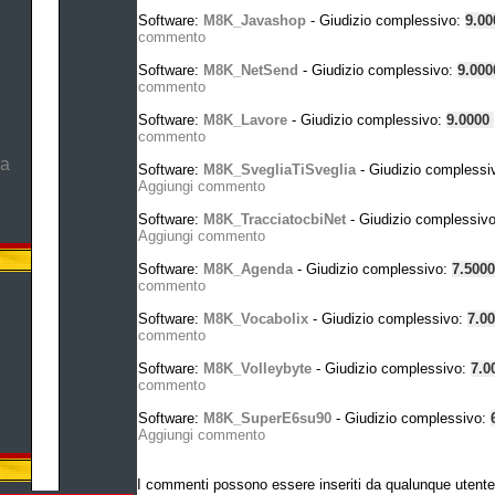
Software:
M8K_Javashop
- Giudizio complessivo:
9.0
commento
Software:
M8K_NetSend
- Giudizio complessivo:
9.00
commento
Software:
M8K_Lavore
- Giudizio complessivo:
9.0000
commento
ma
Software:
M8K_SvegliaTiSveglia
- Giudizio complessi
Aggiungi commento
Software:
M8K_TracciatocbiNet
- Giudizio complessiv
Aggiungi commento
Software:
M8K_Agenda
- Giudizio complessivo:
7.500
commento
Software:
M8K_Vocabolix
- Giudizio complessivo:
7.0
commento
Software:
M8K_Volleybyte
- Giudizio complessivo:
7.0
commento
Software:
M8K_SuperE6su90
- Giudizio complessivo:
Aggiungi commento
I commenti possono essere inseriti da qualunque utente