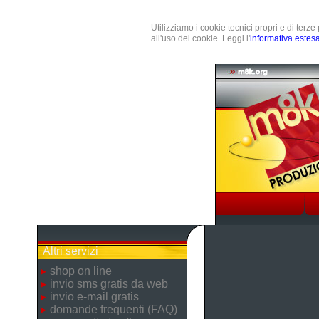
Utilizziamo i cookie tecnici propri e di terz
all'uso dei cookie. Leggi l'
informativa estes
Altri servizi
shop on line
invio sms gratis da web
invio e-mail gratis
domande frequenti (FAQ)