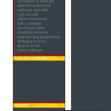
commenti ai software
specifiche tecniche
software non m8k
i più cliccati
ultimi inserimenti
tutti i software
download utility
controlla versione
segnala bug programma
dettaglio licenze
dicono di noi
video software
Link sponsorizzati
Annunci