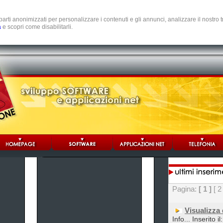
e parti anonimizzati per personalizzare i contenuti e gli annunci, analizzare il nostro
a
e scopri come disabilitarli.
Pagina:
[ 1 ]
[ 2
Visualizza
Info... Inserito 