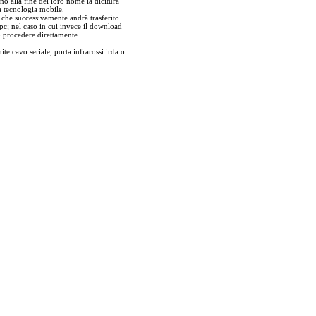
no alla fine del loro nome la dicitura
a tecnologia mobile.
r che successivamente andrà trasferito
pc; nel caso in cui invece il download
ò procedere direttamente
ite cavo seriale, porta infrarossi irda o