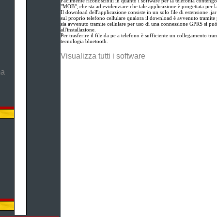
Facilmente riconoscibili in quanto i software per la telefonia contengo
"MOB"; che sta ad evidenziare che tale applicazione è progettata per l
Il download dell'applicazione consiste in un solo file di estensione .ja
sul proprio telefono cellulare qualora il download è avvenuto tramite 
sia avvenuto tramite cellulare per uso di una connessione GPRS si pu
all'installazione.
Per trasferire il file da pc a telefono è sufficiente un collegamento tram
tecnologia bluetooth.
Visualizza tutti i software
ma