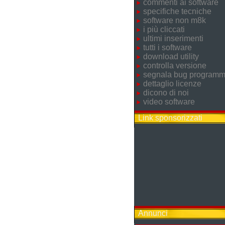
commenti ai software
specifiche tecniche
software non m8k
i più cliccati
ultimi inserimenti
tutti i software
download utility
controlla versione
segnala bug program
dettaglio licenze
dicono di noi
video software
Link sponsorizzati
Annunci