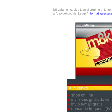
Utilizziamo i cookie tecnici propri e di terz
all'uso dei cookie. Leggi l'
informativa estes
Altri servizi
shop on line
invio sms gratis da we
invio e-mail gratis
domande frequenti (FA