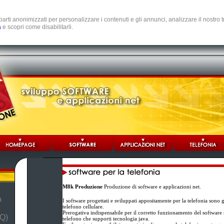
e parti anonimizzati per personalizzare i contenuti e gli annunci, analizzare il nostro
a
e scopri come disabilitarli.
M8k Produzione
Produzione di software e applicazioni net.
b
I software progettati e sviluppati appositamente per la telefonia sono 
telefono cellulare.
Prerogativa indispensabile per il corretto funzionamento del software st
Q)
telefono che supporti tecnologia java.