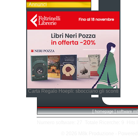
Annunci
Carta Regalo Hoepli: sbocciano gli sconti
[
homepage
|
software m
Numero software: 27 Totale Ricerche: 9 Hits In:
© 2026 M8k Produzione - Powere