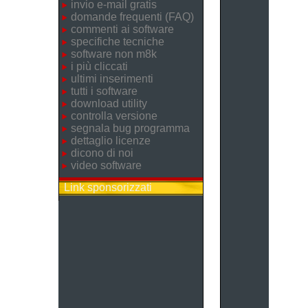
invio e-mail gratis
domande frequenti (FAQ)
commenti ai software
specifiche tecniche
software non m8k
i più cliccati
ultimi inserimenti
tutti i software
download utility
controlla versione
segnala bug programma
dettaglio licenze
dicono di noi
video software
Link sponsorizzati