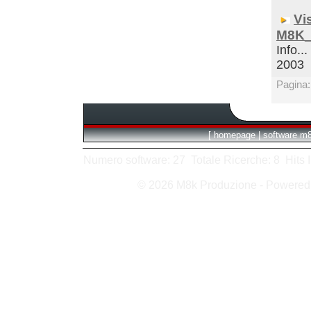
Vi
M8K_
Info...
2003
Pagina
[
homepage
|
software m
Numero software: 27 Totale Ricerche: 8 Hits In:
© 2026 M8k Produzione - Powere