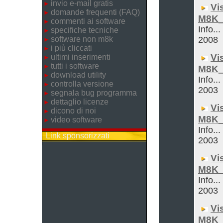
invio e-mail gratis
Vi
domande frequenti (FAQ)
M8K_
commenti ai software
Info..
specifiche tecniche
software non m8k
2008
i più cliccati
Vi
ultimi inserimenti
tutti i software
M8K_
download utility
Info...
controlla versione
2003
segnala bug programma
dettaglio licenze
Vi
dicono di noi
M8K_
video software
Info...
Link sponsorizzati
2003
Vi
M8K_
Info...
2003
Vi
M8K_