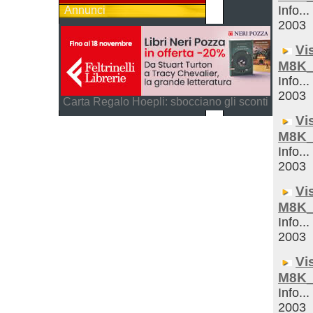
Info...
Annunci
2003
Vi
M8K_
Info...
2003
Carta Regalo Hoepli: sbocciano gli sconti
Vi
M8K_
Info...
2003
Vi
M8K_
Info...
2003
Vi
M8K_
Info...
2003