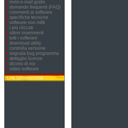
invio e-mail gratis
domande frequenti (FAQ)
commenti ai software
specifiche tecniche
software non m8k
i più cliccati
ultimi inserimenti
tutti i software
download utility
controlla versione
segnala bug programma
dettaglio licenze
dicono di noi
video software
Link sponsorizzati