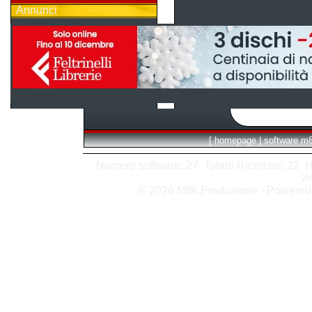
Annunci
[
homepage
|
software m
Numero software: 27 Totale Ricerche: 22 Hits
vi
© 2026 M8k Produzione - Powere