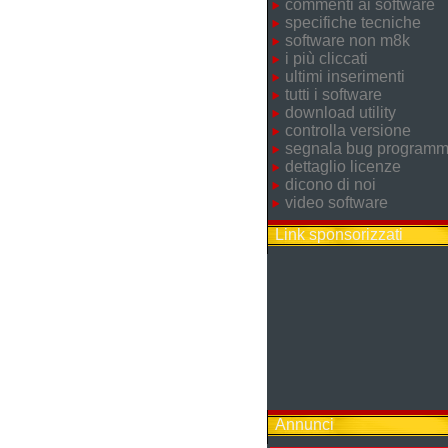
commenti ai software
specifiche tecniche
software non m8k
i più cliccati
ultimi inserimenti
tutti i software
download utility
controlla versione
segnala bug program
dettaglio licenze
dicono di noi
video software
Link sponsorizzati
Annunci