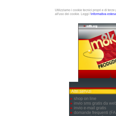
Utilizziamo i cookie tecnici propri e di terz
all'uso dei cookie. Leggi l'
informativa estes
Altri servizi
shop on line
invio sms gratis da we
invio e-mail gratis
domande frequenti (FA