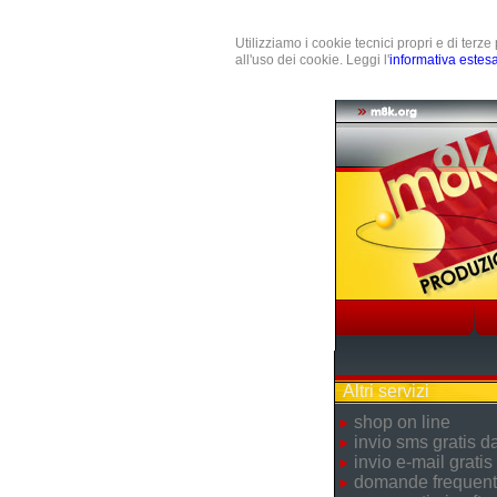
Utilizziamo i cookie tecnici propri e di terz
all'uso dei cookie. Leggi l'
informativa estes
Altri servizi
shop on line
invio sms gratis 
invio e-mail gratis
domande frequent