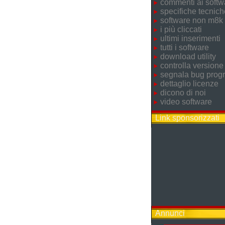
commenti ai softw
specifiche tecnich
software non m8k
i più cliccati
ultimi inserimenti
tutti i software
download utility
controlla versione
segnala bug pro
dettaglio licenze
dicono di noi
video software
Link sponsorizzati
Annunci