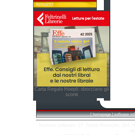
Annunci
Carta Regalo Hoepli: sbocciano gli
sconti
[
homepage
|
software m
Numero software: 27 Totale Ricerche: 284 Hits
vi