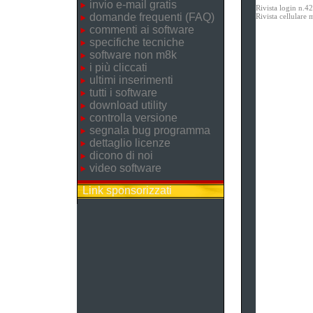
invio e-mail gratis
Rivista login n.4
domande frequenti (FAQ)
Rivista cellular
commenti ai software
specifiche tecniche
software non m8k
i più cliccati
ultimi inserimenti
tutti i software
download utility
controlla versione
segnala bug programma
dettaglio licenze
dicono di noi
video software
Link sponsorizzati