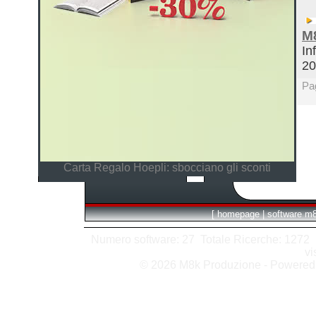
M
In
2
Pa
Carta Regalo Hoepli: sbocciano gli sconti
[
homepage
|
software m
Numero software: 27 Totale Ricerche: 1272 Hit
vi
© 2026 M8k Produzione - Powere