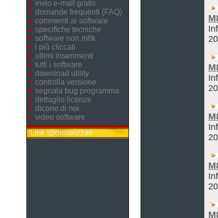
invio e-mail gratis
domande frequenti (FAQ)
M
commenti ai software
In
specifiche tecniche
software non m8k
2
i più cliccati
ultimi inserimenti
tutti i software
M
download utility
In
controlla versione
2
segnala bug programma
dettaglio licenze
dicono di noi
M
video software
In
Link sponsorizzati
2
M
In
2
M