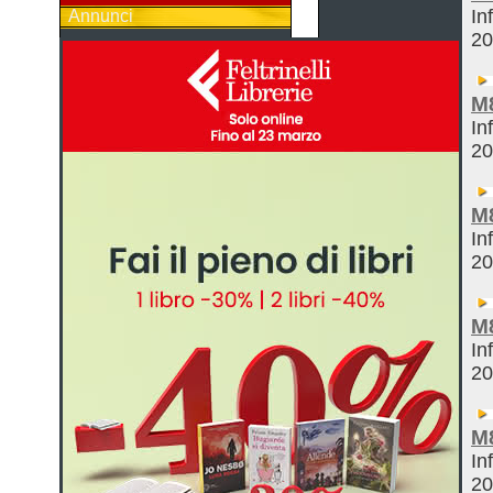
In
Annunci
2
M
In
2
M
In
2
M
In
2
M
In
2