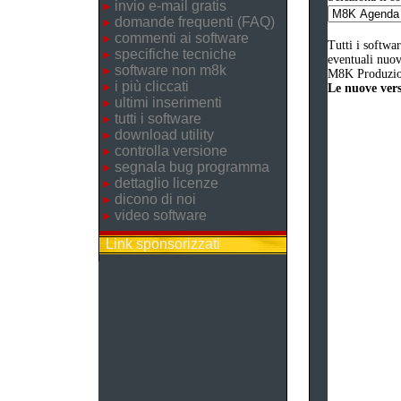
invio e-mail gratis
domande frequenti (FAQ)
commenti ai software
Tutti i softwa
specifiche tecniche
eventuali nuove
software non m8k
M8K Produzion
i più cliccati
Le nuove versi
ultimi inserimenti
tutti i software
download utility
controlla versione
segnala bug programma
dettaglio licenze
dicono di noi
video software
Link sponsorizzati