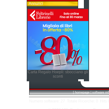
Annunci
Carta Regalo Hoepli: sbocciano gli
sconti
[
homepage
|
software m
Numero software: 27 Totale Ricerche: 0 Hits In: