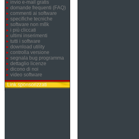
invio e-mail gratis
domande frequenti (FAQ)
commenti ai software
specifiche tecniche
software non m8k
i più cliccati
ultimi inserimenti
tutti i software
download utility
controlla versione
segnala bug programma
dettaglio licenze
dicono di noi
video software
Link sponsorizzati