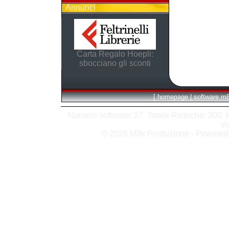
Annunci
Carta Regalo Hoepli:
sbocciano gli sconti
[
homepage
|
software m
Numero software: 27 Totale Ricerche: 300 Hit
vi
© 2026 M8k Produzione - Powere