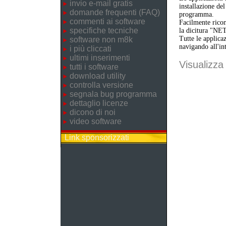
invio e-mail gratis
installazione de
domande frequenti (FAQ)
programma.
commenti ai software
Facilmente ricon
specifiche tecniche
la dicitura "NE
Tutte le applica
software non m8k
navigando all'in
i più cliccati
ultimi inserimenti
Visualizza 
tutti i software
download utility
controlla versione
segnala bug programma
dettaglio licenze
dicono di noi
video software
Link sponsorizzati