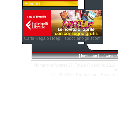
Annunci
Carta Regalo Hoepli: sbocciano gli sconti
[
homepage
|
software m
Numero software: 27 Totale Ricerche: 1216 Hit
vi
© 2026 M8k Produzione - Powere