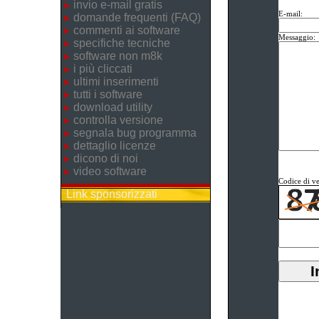
invio e-mail gratis
E-mail:
domande frequenti (FAQ)
commenti ai software
Messaggio:
specifiche tecniche
software non m8k
i più cliccati
ultimi inserimenti
tutti i software
download utility
controlla versione
segnala bug programma
dettaglio licenze
dicono di noi
video software
Codice di ve
Link sponsorizzati