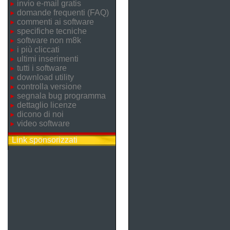
invio e-mail gratis
domande frequenti (FAQ)
commenti ai software
specifiche tecniche
software non m8k
i più cliccati
ultimi inserimenti
tutti i software
download utility
controlla versione
segnala bug programma
dettaglio licenze
dicono di noi
video software
Link sponsorizzati