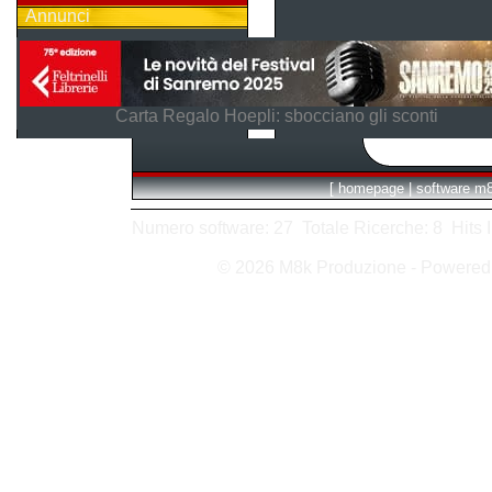
Annunci
Carta Regalo Hoepli: sbocciano gli sconti
[
homepage
|
software m
Numero software: 27 Totale Ricerche: 8 Hits In:
© 2026 M8k Produzione - Powere