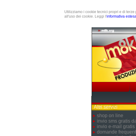
Utilizziamo i cookie tecnici propri e di terz
all'uso dei cookie. Leggi l'
informativa estes
Altri servizi
shop on line
invio sms gratis 
invio e-mail gratis
domande frequent