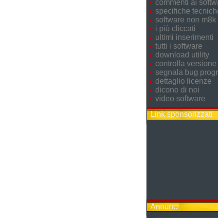
commenti ai softw
specifiche tecnich
software non m8k
i più cliccati
ultimi inserimenti
tutti i software
download utility
controlla versione
segnala bug pro
dettaglio licenze
dicono di noi
video software
Link sponsorizzati
Annunci