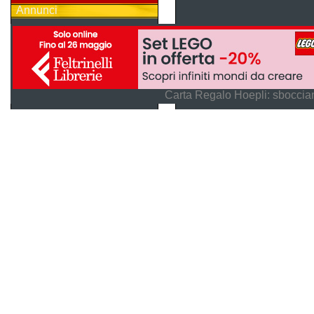
Annunci
Carta Regalo Hoepli: sboccian