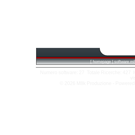
[
homepage
|
software m
Numero software: 27 Totale Ricerche: 427 Hit
vi
© 2026 M8k Produzione - Powere