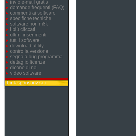
invio e-mail gratis
domande frequenti (FAQ)
commenti ai software
specifiche tecniche
software non m8k
i più cliccati
ultimi inserimenti
tutti i software
download utility
controlla versione
segnala bug programma
dettaglio licenze
dicono di noi
video software
Link sponsorizzati