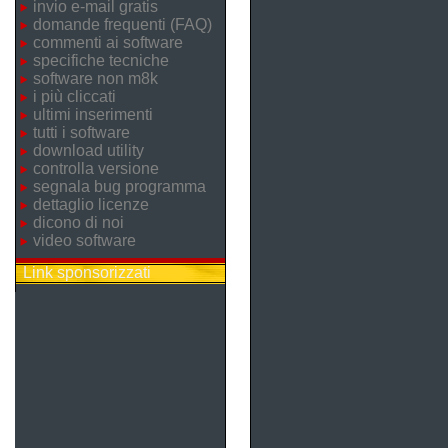
invio e-mail gratis
domande frequenti (FAQ)
commenti ai software
specifiche tecniche
software non m8k
i più cliccati
ultimi inserimenti
tutti i software
download utility
controlla versione
segnala bug programma
dettaglio licenze
dicono di noi
video software
Link sponsorizzati