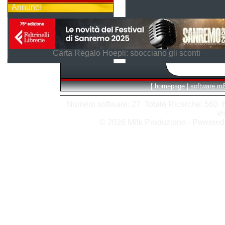
Annunci
Carta Regalo Hoepli: sbocciano gli sconti
[
homepage
|
software m
Numero software: 27 Totale Ricerche: 560 Hit
vi
© 2026 M8k Produzione - Powere