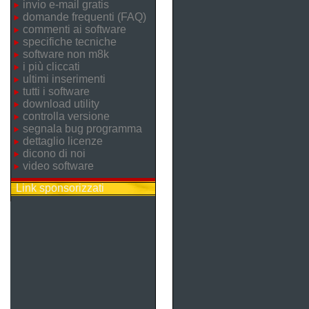
invio e-mail gratis
domande frequenti (FAQ)
commenti ai software
specifiche tecniche
software non m8k
i più cliccati
ultimi inserimenti
tutti i software
download utility
controlla versione
segnala bug programma
dettaglio licenze
dicono di noi
video software
Link sponsorizzati