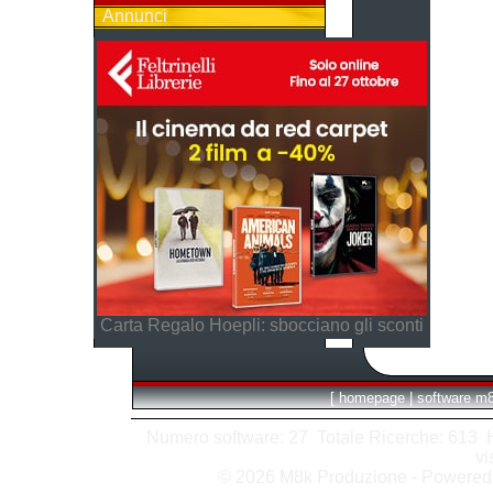
Annunci
Carta Regalo Hoepli: sbocciano gli sconti
[
homepage
|
software m
Numero software: 27 Totale Ricerche: 613 Hit
vi
© 2026 M8k Produzione - Powere