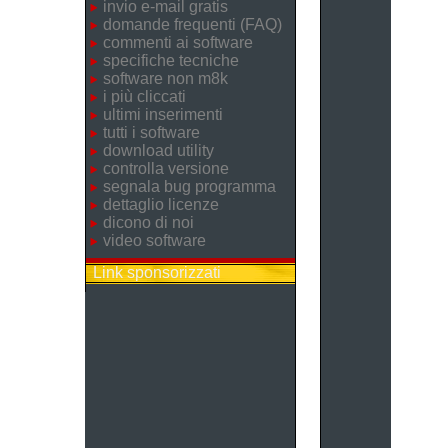
invio e-mail gratis
domande frequenti (FAQ)
commenti ai software
specifiche tecniche
software non m8k
i più cliccati
ultimi inserimenti
tutti i software
download utility
controlla versione
segnala bug programma
dettaglio licenze
dicono di noi
video software
Link sponsorizzati